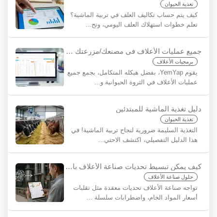
تغذية الحيوان
كيف يتم حساب تكاليف العلف في تربية الماشية؟
تعلم خطوات استهلاك العلف اليومي، وتح...
جميع عمليات الأعلاف في مصنعك/مزرعتك على منصة واحدة مع YemYap: سهولة التكامل
برمجيات الأعلاف
يقوم YemYap، بفضل هيكله المتكامل، بجمع جميع
عمليات الأعلاف في الثروة الحيوانية و...
دليل تغذية الماشية للمبتدئين
تغذية الحيوان
التغذية السليمة ضرورية لنجاح تربية الماشية! في
هذا الدليل التفصيلي، اكتشف الاحتي...
كيف يمكن تبسيط تحديات صناعة الأعلاف باستخدام يم ياب؟
حلول صناعة الأعلاف
تواجه صناعة الأعلاف تحديات معقدة مثل تقلبات
أسعار المواد الخام، واضطرابات سلسلة ...