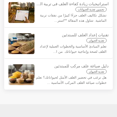
استراتيجيات زيادة كفاءة العلف في تربية الماشية: تحقيق أقصى فائدة مع يم ياب
تحسين تغذية الحيوانات
تشكل تكاليف العلف جزءًا كبيرًا من نفقات تربية
الماشية. تتناول هذه المقالة **استر...
تقنيات إعداد العلف للمبتدئين
تغذية الحيوان
تعلم المبادئ الأساسية والخطوات العملية لإعداد
العلف لصحة وإنتاجية حيواناتك. من ا...
دليل صياغة علف مركب للمبتدئين
تغذية الحيوان
هل ترغب في تحضير العلف الأمثل لحيواناتك؟ تعلم
خطوات صياغة العلف المركب الأساسية ...