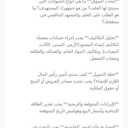
**أبحاث السوق:** ما هي أنواع الحيوانات التي
ستنتج لها العلف؟ من هو جمهورك المستهدف؟ ما
هو الطلب على العلف والمشهد التنافسي في
منطقتك؟
**تحليل التكاليف:** يجب إجراء حسابات مفصلة
لتكاليف إنشاء المصنع (الأرض، المبنى، الآلات،
المعدات)، وتكاليف المواد الخام، والعمالة، والطاقة،
ونفقات التشغيل.
**خطة التمويل:** كيف سيتم تأمين رأس المال
اللازم للإنشاء؟ يجب تحديد مصادر القروض أو المنح
أو حقوق الملكية.
**الإيرادات المتوقعة والربحية:** يجب تقدير الطاقة
الإنتاجية وأسعار البيع وهوامش الربح المتوقعة.
**التصاريح والتراخيص القانونية:** يجب البحث عن