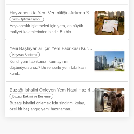
Hayvancılıkta Yem Verimliliğini Artırma Stratejileri: YemYap ile Maksimum Fayda
Yem Optimizasyonu
Hayvancılık işletmeleri için yem, en büyük
maliyet kalemlerinden biridir. Bu blo...
Yeni Başlayanlar İçin Yem Fabrikası Kurulumu: Adım Adım Rehber
Hayvan Besleme
Kendi yem fabrikanızı kurmayı mı
düşünüyorsunuz? Bu rehberle yem fabrikası
kurul...
Buzağı İshalini Önleyen Yem Nasıl Hazırlanır? Sağlıklı Başlangıcın Sırrı
Buzagi Bakimi ve Besleme
Buzağı ishalini önlemek için sindirimi kolay,
özel bir başlangıç yemi hazırlaman...