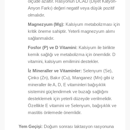
ölçüde azaltır. Rasyonun DCAD (Diyet Katyon-
Anyon Farkı) değeri negatif veya düşük pozitif
olmalıdır.
Magnezyum (Mg):
Kalsiyum metabolizması için
kritik öneme sahiptir. Yeterli magnezyum alımı
sağlanmalıdır.
Fosfor (P) ve D Vitamini:
Kalsiyum ile birlikte
kemik sağlığı ve metabolizma için önemlidir. D
vitamini, kalsiyum emilimini destekler.
İz Mineraller ve Vitaminler:
Selenyum (Se),
Çinko (Zn), Bakır (Cu), Manganez (Mn) gibi iz
mineraller ile A, D, E vitaminleri bağışıklık
sistemini güçlendirmek ve buzağı sağlığını
desteklemek için yeterli düzeyde verilmelidir.
Özellikle E vitamini ve Selenyum, bağışıklık ve
mastitis önlemede önemlidir.
Yem Geçişi:
Doğum sonrası laktasyon rasyonuna