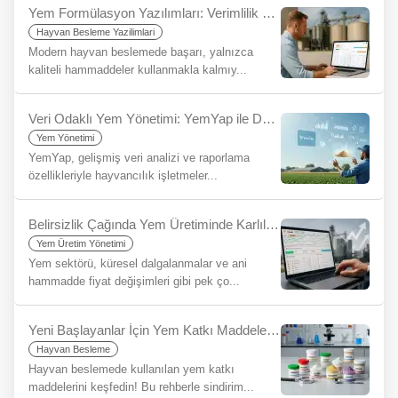
Yem Formülasyon Yazılımları: Verimlilik ve Karlılığın Anahtarı
Hayvan Besleme Yazilimlari
Modern hayvan beslemede başarı, yalnızca
kaliteli hammaddeler kullanmakla kalmıy...
Veri Odaklı Yem Yönetimi: YemYap ile Daha Bilinçli Kararlar Alın, Sürdürülebilirliğinizi Artırın
Yem Yönetimi
YemYap, gelişmiş veri analizi ve raporlama
özellikleriyle hayvancılık işletmeler...
Belirsizlik Çağında Yem Üretiminde Karlılığı Korumak: Rasyon Yazılımlarının Stratejik Önemi
Yem Üretim Yönetimi
Yem sektörü, küresel dalgalanmalar ve ani
hammadde fiyat değişimleri gibi pek ço...
Yeni Başlayanlar İçin Yem Katkı Maddeleri Nelerdir?
Hayvan Besleme
Hayvan beslemede kullanılan yem katkı
maddelerini keşfedin! Bu rehberle sindirim...