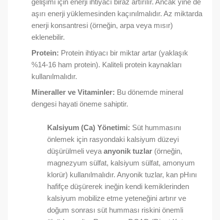
gelişimi için enerji ihtiyacı biraz artırılır. Ancak yine de
aşırı enerji yüklemesinden kaçınılmalıdır. Az miktarda
enerji konsantresi (örneğin, arpa veya mısır)
eklenebilir.
Protein:
Protein ihtiyacı bir miktar artar (yaklaşık
%14-16 ham protein). Kaliteli protein kaynakları
kullanılmalıdır.
Mineraller ve Vitaminler:
Bu dönemde mineral
dengesi hayati öneme sahiptir.
Kalsiyum (Ca) Yönetimi:
Süt hummasını
önlemek için rasyondaki kalsiyum düzeyi
düşürülmeli veya
anyonik tuzlar
(örneğin,
magnezyum sülfat, kalsiyum sülfat, amonyum
klorür) kullanılmalıdır. Anyonik tuzlar, kan pHını
hafifçe düşürerek ineğin kendi kemiklerinden
kalsiyum mobilize etme yeteneğini artırır ve
doğum sonrası süt humması riskini önemli