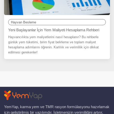
Hayvan Besleme
Yeni Başlayanlar İçin Yem Maliyeti Hesaplama Rehberi
Hayvancılıkta yem maliyetlerini nasıl hesaplanır? Bu rehberle
günlük yem tüketimi, birim fiyat belirleme ve toplam maliyet
hesaplama adımlarını öğrenin. Karlılık ve verimlilik için dikkat
edilmesi gerekenler!
YemYap, karma yem ve TMR rasyon formülasyonu hazırlamak
için geliştirilmiş bir yazılımdır. İşletmenizin verimliliğini artırır,