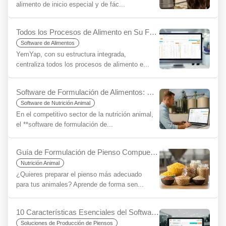
alimento de inicio especial y de fác...
Todos los Procesos de Alimento en Su Fábrica/Granja en una Sola Plataforma con YemYap: La Facilidad de la Integración
Software de Alimentos
YemYap, con su estructura integrada,
centraliza todos los procesos de alimento e...
Software de Formulación de Alimentos: Clave para la Eficiencia y Rentabilidad
Software de Nutrición Animal
En el competitivo sector de la nutrición animal,
el **software de formulación de...
Guía de Formulación de Pienso Compuesto para Principiantes
Nutrición Animal
¿Quieres preparar el pienso más adecuado
para tus animales? Aprende de forma sen...
10 Características Esenciales del Software de Piensos Compuestos y la Diferencia YemYap
Soluciones de Producción de Piensos