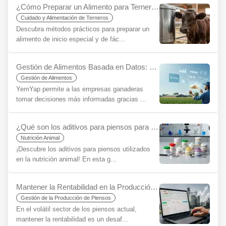
¿Cómo Preparar un Alimento para Terneros que Previene la Diarrea? El Secreto para un Comienzo Saludable
Cuidado y Alimentación de Terneros
Descubra métodos prácticos para preparar un
alimento de inicio especial y de fác...
Gestión de Alimentos Basada en Datos: Tome Decisiones Más Informadas, Aumente Su Sostenibilidad con YemYap
Gestión de Alimentos
YemYap permite a las empresas ganaderas
tomar decisiones más informadas gracias ...
¿Qué son los aditivos para piensos para principiantes?
Nutrición Animal
¡Descubre los aditivos para piensos utilizados
en la nutrición animal! En esta g...
Mantener la Rentabilidad en la Producción de Piensos en la Era de la Incertidumbre: La Importancia Estratégica del Software de Raciones
Gestión de la Producción de Piensos
En el volátil sector de los piensos actual,
mantener la rentabilidad es un desaf...