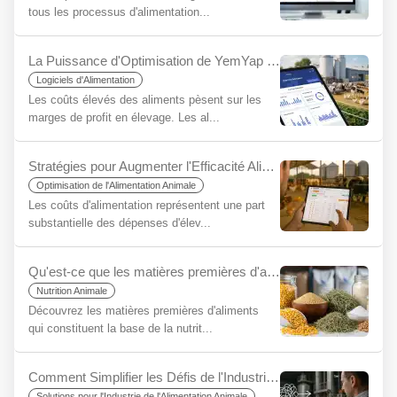
tous les processus d'alimentation...
La Puissance d'Optimisation de YemYap pour Réduire les Coûts des Aliments: Plus de Profits avec Moins d'Intrants
Logiciels d'Alimentation
Les coûts élevés des aliments pèsent sur les
marges de profit en élevage. Les al...
Stratégies pour Augmenter l'Efficacité Alimentaire dans l'Élevage : Maximiser les Bénéfices avec YemYap
Optimisation de l'Alimentation Animale
Les coûts d'alimentation représentent une part
substantielle des dépenses d'élev...
Qu'est-ce que les matières premières d'aliments pour débutants ?
Nutrition Animale
Découvrez les matières premières d'aliments
qui constituent la base de la nutrit...
Comment Simplifier les Défis de l'Industrie de l'Alimentation Animale en Utilisant YemYap ?
Solutions pour l'Industrie de l'Alimentation Animale