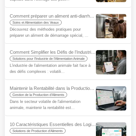
Comment préparer un aliment anti-diarrhée pour veaux ? Le secret d'un bon départ
Soins et Alimentation des Veaux
Découvrez des méthodes pratiques pour
préparer un aliment de démarrage spécial, ...
Comment Simplifier les Défis de l'Industrie de l'Alimentation Animale en Utilisant YemYap ?
Solutions pour l'Industrie de l'Alimentation Animale
L'industrie de l'alimentation animale fait face à
des défis complexes : volatili...
Maintenir la Rentabilité dans la Production d'Aliments pour Animaux à l'Ère de l'Incertitude : L'Importance Stratégique des Logiciels de Rationnement
Gestion de la Production d'Aliments
Dans le secteur volatile de l'alimentation
animale, maintenir la rentabilité est...
10 Caractéristiques Essentielles des Logiciels d'Aliments Composés et la Différence YemYap
Solutions de Production d'Aliments