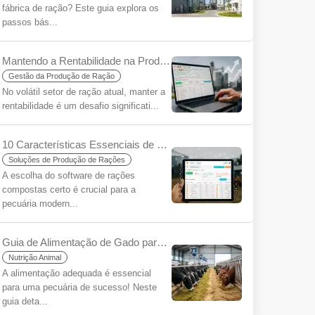
fábrica de ração? Este guia explora os
passos bás...
Mantendo a Rentabilidade na Produção de Ração em uma Era de Incerteza: A Importância Estratégica do Software de Formulação de Rações
Gestão da Produção de Ração
No volátil setor de ração atual, manter a
rentabilidade é um desafio significati...
10 Características Essenciais de Software de Rações Compostas e a Diferença YemYap
Soluções de Produção de Rações
A escolha do software de rações
compostas certo é crucial para a
pecuária modern...
Guia de Alimentação de Gado para Iniciantes
Nutrição Animal
A alimentação adequada é essencial
para uma pecuária de sucesso! Neste
guia deta...