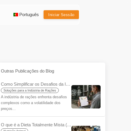
Português
Iniciar Sessão
Outras Publicações do Blog
Como Simplificar os Desafios da Indústria de Rações Usando o YemYap?
Soluções para a Indústria de Rações
A indústria de rações enfrenta desafios
complexos como a volatilidade dos
preços...
O que é a Dieta Totalmente Mista (TMR) para Iniciantes?