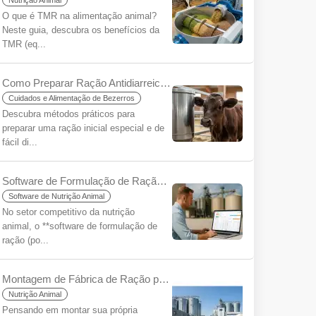
Nutrição Animal
O que é TMR na alimentação animal?
Neste guia, descubra os benefícios da
TMR (eq...
Como Preparar Ração Antidiarreica para Bezerros? O Segredo para um Começo Saudável
Cuidados e Alimentação de Bezerros
Descubra métodos práticos para
preparar uma ração inicial especial e de
fácil di...
Software de Formulação de Ração: Chave para Eficiência e Rentabilidade
Software de Nutrição Animal
No setor competitivo da nutrição
animal, o **software de formulação de
ração (po...
Montagem de Fábrica de Ração para Iniciantes: Um Guia Passo a Passo
Nutrição Animal
Pensando em montar sua própria