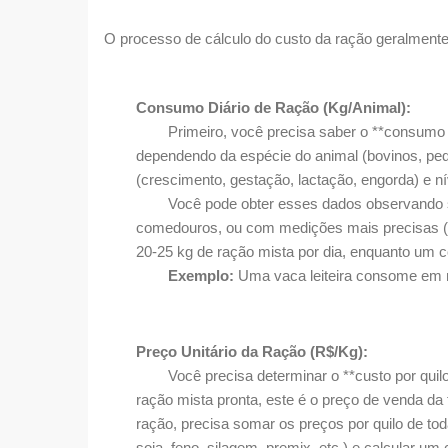
O processo de cálculo do custo da ração geralmente
Consumo Diário de Ração (Kg/Animal):
Primeiro, você precisa saber o **consumo méd
dependendo da espécie do animal (bovinos, pequ
(crescimento, gestação, lactação, engorda) 
Você pode obter esses dados observando seu
comedouros, ou com medições mais precisas (p
20-25 kg de ração mista por dia, enquanto u
Exemplo:
Uma vaca leiteira consome em m
Preço Unitário da Ração (R$/Kg):
Você precisa determinar o **custo por quilo
ração mista pronta, este é o preço de venda da 
ração, precisa somar os preços por quilo de tod
soja, feno, silagem, premix, etc.) e calcular