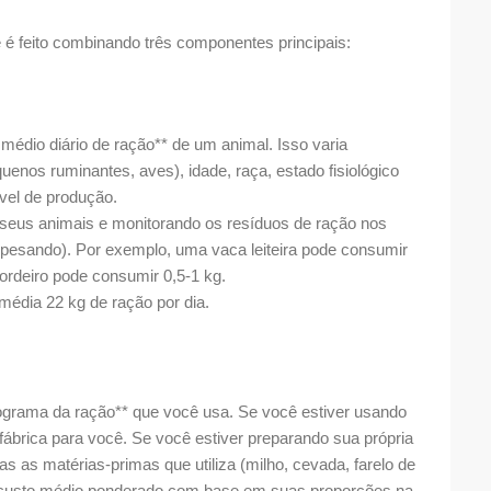
 é feito combinando três componentes principais:
io diário de ração** de um animal. Isso varia
enos ruminantes, aves), idade, raça, estado fisiológico
e nível de produção.
s animais e monitorando os resíduos de ração nos
esando). Por exemplo, uma vaca leiteira pode consumir
m cordeiro pode consumir 0,5-1 kg.
édia 22 kg de ração por dia.
grama da ração** que você usa. Se você estiver usando
fábrica para você. Se você estiver preparando sua própria
as as matérias-primas que utiliza (milho, cevada, farelo de
 um custo médio ponderado com base em suas proporções na