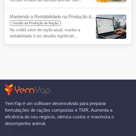
Mantendo a Rentabilidade na Produção de Ração em uma Era de Incerteza: A Importância Estratégica do Software de Formulação de Rações
Gestão da Produção de Ração
No volátil setor de ração atual, manter a
rentabilidade é um desafio significati...
YemYap é um software desenvolvido para preparar
formulações de rações compostas e TMR. Aumenta a
eficiência do seu negócio, otimiza custos e maximiza o
desempenho animal.