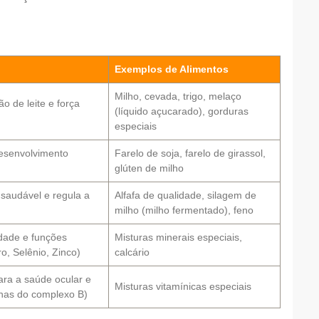
Exemplos de Alimentos
Milho, cevada, trigo, melaço
o de leite e força
(líquido açucarado), gorduras
especiais
desenvolvimento
Farelo de soja, farelo de girassol,
glúten de milho
saudável e regula a
Alfafa de qualidade, silagem de
milho (milho fermentado), feno
dade e funções
Misturas minerais especiais,
o, Selênio, Zinco)
calcário
ara a saúde ocular e
Misturas vitamínicas especiais
inas do complexo B)