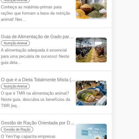
Nutrição Animal
Conheça as matérias-primas para
rações que formam a base da nutrição
animal! Nes...
Guia de Alimentação de Gado para Iniciantes
Nutrição Animal
A alimentação adequada é essencial
para uma pecuária de sucesso! Neste
guia deta...
O que é a Dieta Totalmente Mista (TMR) para Iniciantes?
Nutrição Animal
O que é TMR na alimentação animal?
Neste guia, descubra os benefícios da
TMR (eq...
Gestão de Ração Orientada por Dados: Tome Decisões Mais Informadas, Aumente Sua Sustentabilidade com YemYap
Gestão de Ração
O YemYap capacita empresas