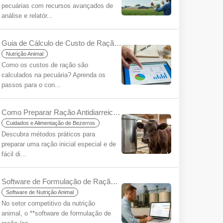
pecuárias com recursos avançados de
análise e relatór...
Guia de Cálculo de Custo de Ração para Iniciantes
Nutrição Animal
Como os custos de ração são
calculados na pecuária? Aprenda os
passos para o con...
Como Preparar Ração Antidiarreica para Bezerros? O Segredo para um Começo Saudável
Cuidados e Alimentação de Bezerros
Descubra métodos práticos para
preparar uma ração inicial especial e de
fácil di...
Software de Formulação de Ração: Chave para Eficiência e Rentabilidade
Software de Nutrição Animal
No setor competitivo da nutrição
animal, o **software de formulação de