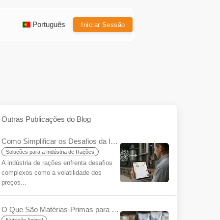
Português
Iniciar Sessão
Outras Publicações do Blog
Como Simplificar os Desafios da Indústria de Rações Usando o YemYap?
Soluções para a Indústria de Rações
A indústria de rações enfrenta desafios
complexos como a volatilidade dos
preços...
O Que São Matérias-Primas para Rações para Iniciantes?