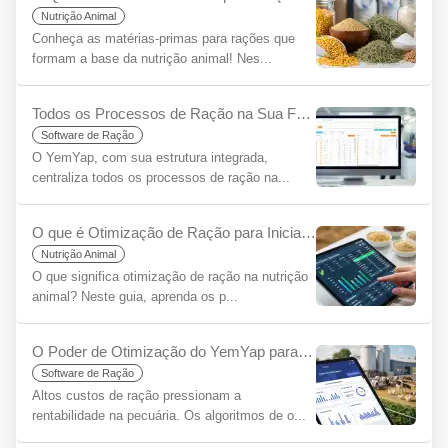
Nutrição Animal
Conheça as matérias-primas para rações que
formam a base da nutrição animal! Nes...
Todos os Processos de Ração na Sua Fábrica/Fazenda em Uma Única Plataforma com YemYap: A Facilidade da Integração
Software de Ração
O YemYap, com sua estrutura integrada,
centraliza todos os processos de ração na...
O que é Otimização de Ração para Iniciantes?
Nutrição Animal
O que significa otimização de ração na nutrição
animal? Neste guia, aprenda os p...
O Poder de Otimização do YemYap para Reduzir Custos de Ração: Mais Lucro com Menos Insumos
Software de Ração
Altos custos de ração pressionam a
rentabilidade na pecuária. Os algoritmos de o...