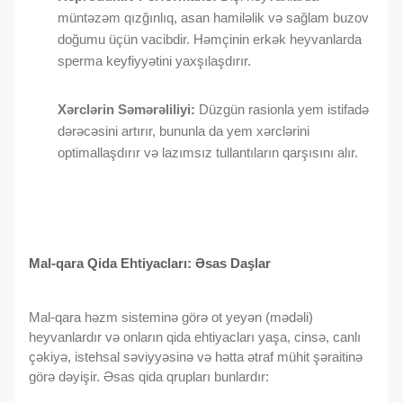
müntəzəm qızğınlıq, asan hamiləlik və sağlam buzov
doğumu üçün vacibdir. Həmçinin erkək heyvanlarda
sperma keyfiyyətini yaxşılaşdırır.
Xərclərin Səmərəliliyi:
Düzgün rasionla yem istifadə
dərəcəsini artırır, bununla da yem xərclərini
optimallaşdırır və lazımsız tullantıların qarşısını alır.
Mal-qara Qida Ehtiyacları: Əsas Daşlar
Mal-qara həzm sisteminə görə ot yeyən (mədəli)
heyvanlardır və onların qida ehtiyacları yaşa, cinsə, canlı
çəkiyə, istehsal səviyyəsinə və hətta ətraf mühit şəraitinə
görə dəyişir. Əsas qida qrupları bunlardır: