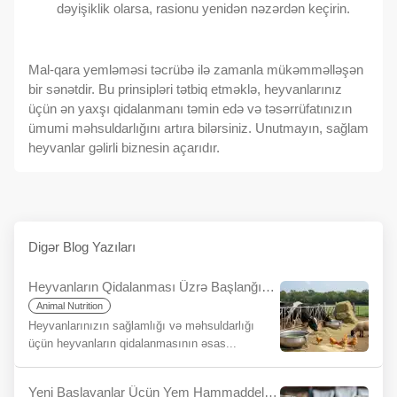
dəyişiklik olarsa, rasionu yenidən nəzərdən keçirin.
Mal-qara yemləməsi təcrübə ilə zamanla mükəmməlləşən
bir sənətdir. Bu prinsipləri tətbiq etməklə, heyvanlarınız
üçün ən yaxşı qidalanmanı təmin edə və təsərrüfatınızın
ümumi məhsuldarlığını artıra bilərsiniz. Unutmayın, sağlam
heyvanlar gəlirli biznesin açarıdır.
Digər Blog Yazıları
Heyvanların Qidalanması Üzrə Başlanğıc Prinsipləri
Animal Nutrition
Heyvanlarınızın sağlamlığı və məhsuldarlığı
üçün heyvanların qidalanmasının əsas...
Yeni Başlayanlar Üçün Yem Hammaddeleri Nelerdir?