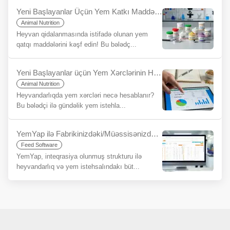
Yeni Başlayanlar Üçün Yem Katkı Maddələri Nədir?
Animal Nutrition
Heyvan qidalanmasında istifadə olunan yem
qatqı maddələrini kəşf edin! Bu bələdç...
Yeni Başlayanlar üçün Yem Xərclərinin Hesablanması Bələdçisi
Animal Nutrition
Heyvandarlıqda yem xərcləri necə hesablanır?
Bu bələdçi ilə gündəlik yem istehla...
YemYap ilə Fabrikinizdəki/Müəssisənizdəki Bütün Yem Prosesləri Tək Bir Platformada: İnteqrasiyanın Gətirdiyi Rahatlıq
Feed Software
YemYap, inteqrasiya olunmuş strukturu ilə
heyvandarlıq və yem istehsalındakı büt...