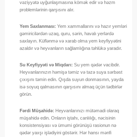
vəziyyətə uyğunlaşmasına kömək edir və həzm
problemlərinin qarşısını alır.
Yem Saxlanması:
Yem xammallarını və hazır yemləri
gəmiricilərdən uzaq, quru, sərin, havalı yerlərdə
saxlayın. Küflənmə və xarab olma yem keyfiyyətini
azaldır və heyvanların sağlamlığına təhlükə yaradır.
Su Keyfiyyəti və Miqdarı:
Su yem qədər vacibdir.
Heyvanlarınızın həmişə təmiz və təzə suya sərbəst
çıxışını təmin edin. Qışda suyun donmasının, yayda
isə soyuq qalmasının qarşısını almaq üçün tədbirlər
görün.
Fərdi Müşahidə:
Heyvanlarınızı mütəmadi olaraq
müşahidə edin. Onların iştahı, canlılığı, nəcisinin
konsistensiyası və ümumi görünüşü rasionun nə
qədər yaxşı işlədiyini göstərir. Hər hansı mənfi