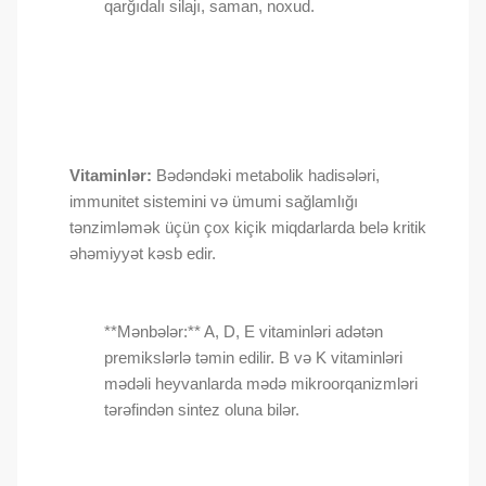
qarğıdalı silajı, saman, noxud.
Vitaminlər:
Bədəndəki metabolik hadisələri,
immunitet sistemini və ümumi sağlamlığı
tənzimləmək üçün çox kiçik miqdarlarda belə kritik
əhəmiyyət kəsb edir.
**Mənbələr:** A, D, E vitaminləri adətən
premikslərlə təmin edilir. B və K vitaminləri
mədəli heyvanlarda mədə mikroorqanizmləri
tərəfindən sintez oluna bilər.