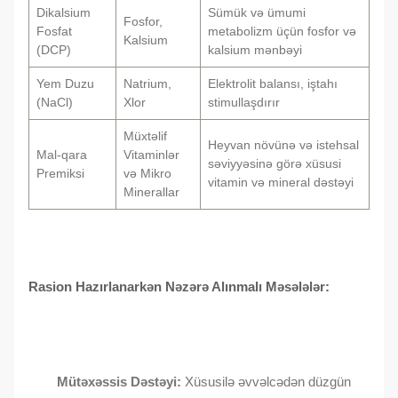
Dikalsium
Sümük və ümumi
Fosfor,
Fosfat
metabolizm üçün fosfor və
Kalsium
(DCP)
kalsium mənbəyi
Yem Duzu
Natrium,
Elektrolit balansı, iştahı
(NaCl)
Xlor
stimullaşdırır
Müxtəlif
Heyvan növünə və istehsal
Mal-qara
Vitaminlər
səviyyəsinə görə xüsusi
Premiksi
və Mikro
vitamin və mineral dəstəyi
Minerallar
Rasion Hazırlanarkən Nəzərə Alınmalı Məsələlər:
Mütəxəssis Dəstəyi:
Xüsusilə əvvəlcədən düzgün