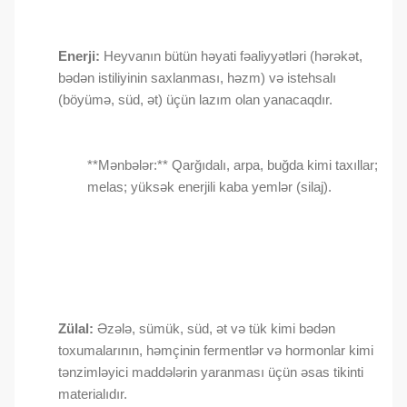
Enerji:
Heyvanın bütün həyati fəaliyyətləri (hərəkət,
bədən istiliyinin saxlanması, həzm) və istehsalı
(böyümə, süd, ət) üçün lazım olan yanacaqdır.
**Mənbələr:** Qarğıdalı, arpa, buğda kimi taxıllar;
melas; yüksək enerjili kaba yemlər (silaj).
Zülal:
Əzələ, sümük, süd, ət və tük kimi bədən
toxumalarının, həmçinin fermentlər və hormonlar kimi
tənzimləyici maddələrin yaranması üçün əsas tikinti
materialıdır.