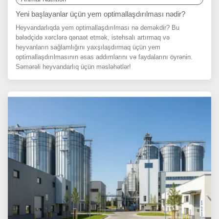
Yeni başlayanlar üçün yem optimallaşdırılması nədir?
Heyvandarlıqda yem optimallaşdırılması nə deməkdir? Bu
bələdçidə xərclərə qənaət etmək, istehsalı artırmaq və
heyvanların sağlamlığını yaxşılaşdırmaq üçün yem
optimallaşdırılmasının əsas addımlarını və faydalarını öyrənin.
Səmərəli heyvandarlıq üçün məsləhətlər!