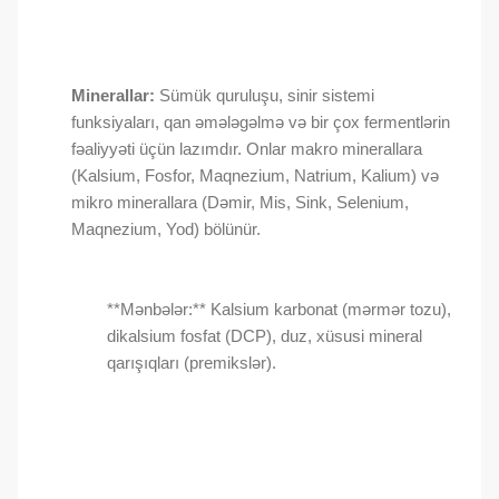
Minerallar:
Sümük quruluşu, sinir sistemi
funksiyaları, qan əmələgəlmə və bir çox fermentlərin
fəaliyyəti üçün lazımdır. Onlar makro minerallara
(Kalsium, Fosfor, Maqnezium, Natrium, Kalium) və
mikro minerallara (Dəmir, Mis, Sink, Selenium,
Maqnezium, Yod) bölünür.
**Mənbələr:** Kalsium karbonat (mərmər tozu),
dikalsium fosfat (DCP), duz, xüsusi mineral
qarışıqları (premikslər).