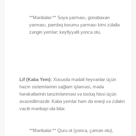
**Mənbələr:** Soya yarması, günəbaxan
yarması, pambıq toxumu yarması kimi zülalla
zəngin yemlər; keyfiyyətli yonca otu.
Lif (Kaba Yem):
Xüsusilə mədəli heyvanlar üçün
həzm sistemlərinin sağlam işləməsi, mədə
hərəkətlərinin tənzimlənməsi və toxluq hissi üçün
əvəzedilməzdir. Kaba yemlər həm də enerji və zülalın
vacib mənbəyi ola bilər.
**Mənbələr:** Quru ot (yonca, çəmən otu),