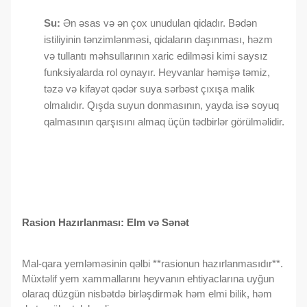
Su:
Ən əsas və ən çox unudulan qidadır. Bədən
istiliyinin tənzimlənməsi, qidaların daşınması, həzm
və tullantı məhsullarının xaric edilməsi kimi saysız
funksiyalarda rol oynayır. Heyvanlar həmişə təmiz,
təzə və kifayət qədər suya sərbəst çıxışa malik
olmalıdır. Qışda suyun donmasının, yayda isə soyuq
qalmasının qarşısını almaq üçün tədbirlər görülməlidir.
Rasion Hazırlanması: Elm və Sənət
Mal-qara yemləməsinin qəlbi **rasionun hazırlanmasıdır**.
Müxtəlif yem xammallarını heyvanın ehtiyaclarına uyğun
olaraq düzgün nisbətdə birləşdirmək həm elmi bilik, həm