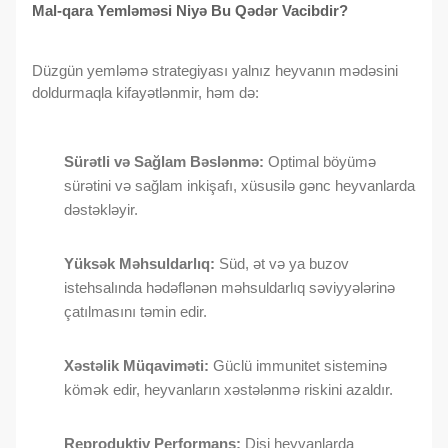
Mal-qara Yemləməsi Niyə Bu Qədər Vacibdir?
Düzgün yemləmə strategiyası yalnız heyvanın mədəsini
doldurmaqla kifayətlənmir, həm də:
Sürətli və Sağlam Bəslənmə:
Optimal böyümə
sürətini və sağlam inkişafı, xüsusilə gənc heyvanlarda
dəstəkləyir.
Yüksək Məhsuldarlıq:
Süd, ət və ya buzov
istehsalında hədəflənən məhsuldarlıq səviyyələrinə
çatılmasını təmin edir.
Xəstəlik Müqaviməti:
Güclü immunitet sisteminə
kömək edir, heyvanların xəstələnmə riskini azaldır.
Reproduktiv Performans:
Dişi heyvanlarda