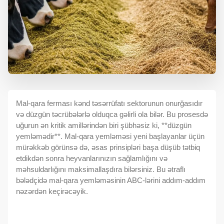
Mal-qara ferması kənd təsərrüfatı sektorunun onurğasıdır
və düzgün təcrübələrlə olduqca gəlirli ola bilər. Bu prosesdə
uğurun ən kritik amillərindən biri şübhəsiz ki, **düzgün
yemləmədir**. Mal-qara yemləməsi yeni başlayanlar üçün
mürəkkəb görünsə də, əsas prinsipləri başa düşüb tətbiq
etdikdən sonra heyvanlarınızın sağlamlığını və
məhsuldarlığını maksimallaşdıra bilərsiniz. Bu ətraflı
bələdçidə mal-qara yemləməsinin ABC-lərini addım-addım
nəzərdən keçirəcəyik.