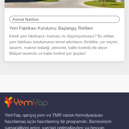
Animal Nutrition
Yem Fabrikası Kurulumu: Başlangıç Rehberi
Kendi yem fabrikanızı kurmayı mı düşünüyorsunuz? Bu rehber,
yem fabrikası kurulumunun temel adımlarını (fizibilite, yer seçimi,
tasarım, makine tedariği, personel, kalite kontrol) ele alıyor.
Maliyet tasarrufu ve kalite kontrol için ipuçları!
YemYap, qarışıq yem və TMR rasion formulyasiyası
hazırlamaq üçün hazırlanmış bir proqramdır. Biznesinizin
səmərəliliyini artırır, xərcləri optimallaşdırır və heyvan