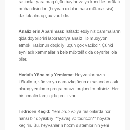
rasionlar yaratmaq üçün baytar və ya kənd təsərrüfatı
mühəndisindən (heyvan qidalanması mütəxəssisi)
dəstək almaq çox vacibdir.
Analizlərin Aparılması:
İstifadə etdiyiniz xammalların
qida dəyərlərini laboratoriya analizi ilə müəyyən
etmək, rasionun dəqiqliyi üçün çox vacibdir. Çünki
eyni adlı xammalların belə müxtəlif qida dəyərləri ola
bilər.
Hədəfə Yönəlmiş Yemləmə:
Heyvanlarınızın
kökəltmə, süd və ya damazlıq üçün olmasından asılı
olaraq yemləmə proqramınızı fərqləndirməlisiniz. Hər
bir hədəfin fərqli qida profili var.
Tədricən Keçid:
Yemlərdə və ya rasionlarda hər
hansı bir dəyişikliyi **yavaş və tədricən** həyata
keçirin. Bu, heyvanların həzm sistemlərinin yeni