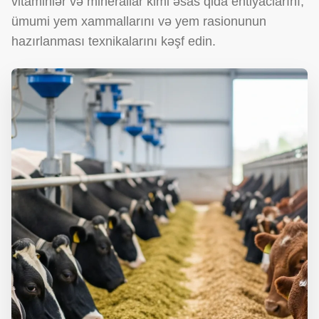
vitaminlər və minerallar kimi əsas qida ehtiyaclarını,
ümumi yem xammallarını və yem rasionunun
hazırlanması texnikalarını kəşf edin.