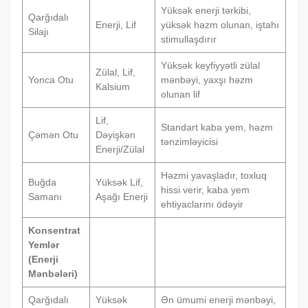
Yüksək enerji tərkibi,
Qarğıdalı
Enerji, Lif
yüksək həzm olunan, iştahı
Silajı
stimullaşdırır
Yüksək keyfiyyətli zülal
Zülal, Lif,
Yonca Otu
mənbəyi, yaxşı həzm
Kalsium
olunan lif
Lif,
Standart kaba yem, həzm
Çəmən Otu
Dəyişkən
tənzimləyicisi
Enerji/Zülal
Həzmi yavaşladır, toxluq
Buğda
Yüksək Lif,
hissi verir, kaba yem
Samanı
Aşağı Enerji
ehtiyaclarını ödəyir
Konsentrat
Yemlər
(Enerji
Mənbələri)
Qarğıdalı
Yüksək
Ən ümumi enerji mənbəyi,