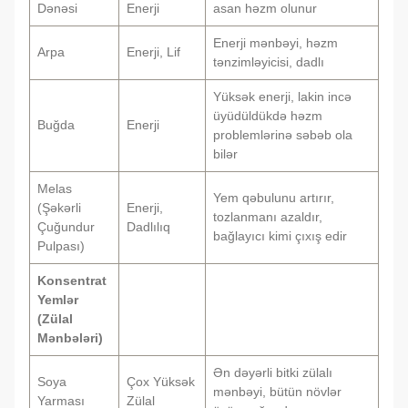
Dənəsi
Enerji
asan həzm olunur
Enerji mənbəyi, həzm
Arpa
Enerji, Lif
tənzimləyicisi, dadlı
Yüksək enerji, lakin incə
üyüdüldükdə həzm
Buğda
Enerji
problemlərinə səbəb ola
bilər
Melas
Yem qəbulunu artırır,
(Şəkərli
Enerji,
tozlanmanı azaldır,
Çuğundur
Dadlılıq
bağlayıcı kimi çıxış edir
Pulpası)
Konsentrat
Yemlər
(Zülal
Mənbələri)
Ən dəyərli bitki zülalı
Soya
Çox Yüksək
mənbəyi, bütün növlər
Yarması
Zülal