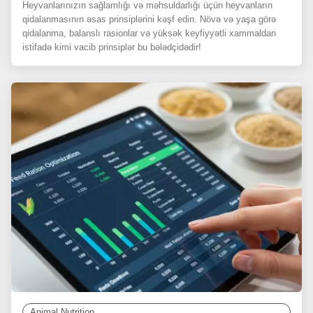
Heyvanlarınızın sağlamlığı və məhsuldarlığı üçün heyvanların
qidalanmasının əsas prinsiplərini kəşf edin. Növə və yaşa görə
qidalanma, balanslı rasionlar və yüksək keyfiyyətli xammaldan
istifadə kimi vacib prinsiplər bu bələdçidədir!
Animal Nutrition