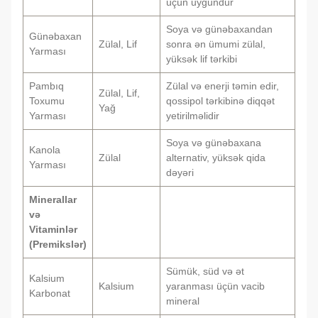
üçün uyğundur
Soya və günəbaxandan
Günəbaxan
Zülal, Lif
sonra ən ümumi zülal,
Yarması
yüksək lif tərkibi
Pambıq
Zülal və enerji təmin edir,
Zülal, Lif,
Toxumu
qossipol tərkibinə diqqət
Yağ
Yarması
yetirilməlidir
Soya və günəbaxana
Kanola
Zülal
alternativ, yüksək qida
Yarması
dəyəri
Minerallar
və
Vitaminlər
(Premikslər)
Sümük, süd və ət
Kalsium
Kalsium
yaranması üçün vacib
Karbonat
mineral