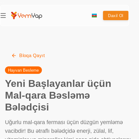
Daxil Ol
Bloqa Qayıt
Hayvan Besleme
Yeni Başlayanlar üçün
Mal-qara Bəsləmə
Bələdçisi
Uğurlu mal-qara ferması üçün düzgün yemləmə
vacibdir! Bu ətraflı bələdçidə enerji, zülal, lif,