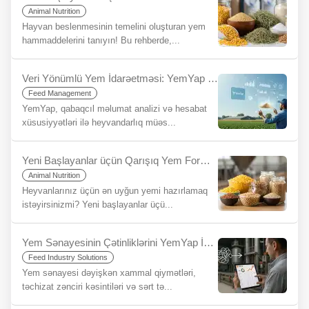
Animal Nutrition
Hayvan beslenmesinin temelini oluşturan yem
hammaddelerini tanıyın! Bu rehberde,...
Veri Yönümlü Yem İdarəetməsi: YemYap ilə Daha Məlumatlı Qərarlar Qəbul Edin, Davamlılığınızı Artırın
Feed Management
YemYap, qabaqcıl məlumat analizi və hesabat
xüsusiyyətləri ilə heyvandarlıq müəs...
Yeni Başlayanlar üçün Qarışıq Yem Formulası Bələdçisi
Animal Nutrition
Heyvanlarınız üçün ən uyğun yemi hazırlamaq
istəyirsinizmi? Yeni başlayanlar üçü...
Yem Sənayesinin Çətinliklərini YemYap İstifadə Edərək Necə Sadələşdirmək Olar?
Feed Industry Solutions
Yem sənayesi dəyişkən xammal qiymətləri,
təchizat zənciri kəsintiləri və sərt tə...