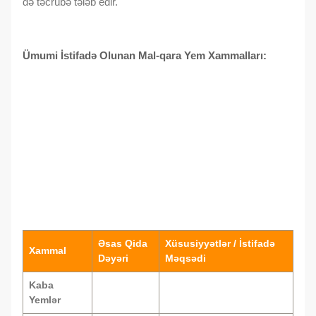
də təcrübə tələb edir.
Ümumi İstifadə Olunan Mal-qara Yem Xammalları:
Əsas Qida
Xüsusiyyətlər / İstifadə
Xammal
Dəyəri
Məqsədi
Kaba
Yemlər