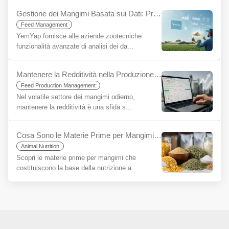
Gestione dei Mangimi Basata sui Dati: Prendete Decisioni Più Informate, Aumentate la Vostra Sostenibilità con YemYap
Feed Management
YemYap fornisce alle aziende zootecniche
funzionalità avanzate di analisi dei da...
Mantenere la Redditività nella Produzione di Mangimi in un'Era di Incertezza: L'Importanza Strategica del Software di Razionamento
Feed Production Management
Nel volatile settore dei mangimi odierno,
mantenere la redditività è una sfida s...
Cosa Sono le Materie Prime per Mangimi per Principianti?
Animal Nutrition
Scopri le materie prime per mangimi che
costituiscono la base della nutrizione a...