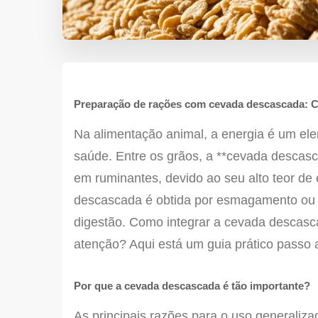
Preparação de rações com cevada descascada: Co
Na alimentação animal, a energia é um ele
saúde. Entre os grãos, a **cevada descas
em ruminantes, devido ao seu alto teor de 
descascada é obtida por esmagamento ou d
digestão. Como integrar a cevada descasc
atenção? Aqui está um guia prático passo 
Por que a cevada descascada é tão importante?
As principais razões para o uso generali