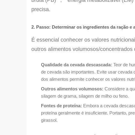
bruta (PB)**, **energia metabolizável (EM)
precisa.
2. Passo: Determinar os ingredientes da ração e a
É essencial conhecer os valores nutricion
outros alimentos volumosos/concentrados q
Qualidade da cevada descascada:
Teor de hu
de cevada são importantes. Evite usar cevada 
dos alimentos permite conhecer os valores nutr
Outros alimentos volumosos:
Considere a qua
silagem de grama, silagem de milho ou feno.
Fontes de proteína:
Embora a cevada descasca
proteína geralmente é insuficiente. Portanto, pr
girassol.