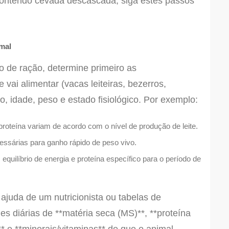
 contendo cevada descascada, siga estes passos
imal
 de ração, determine primeiro as
 vai alimentar (vacas leiteiras, bezerros,
po, idade, peso e estado fisiológico. Por exemplo:
roteína variam de acordo com o nível de produção de leite.
essárias para ganho rápido de peso vivo.
quilíbrio de energia e proteína específico para o período de
juda de um nutricionista ou tabelas de
es diárias de **matéria seca (MS)**, **proteína