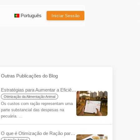
Português
Iniciar Sessão
Outras Publicações do Blog
Estratégias para Aumentar a Eficiência da Ração na Pecuária: Maximizando o Benefício com YemYap
Otimização da Alimentação Animal
Os custos com ração representam uma
parte substancial das despesas na
pecuária. ...
O que é Otimização de Ração para Iniciantes?