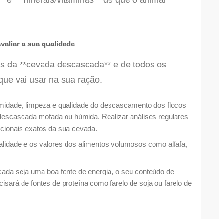
** e **minerais/vitaminas** de que o animal
valiar a sua qualidade
ais da **cevada descascada** e de todos os
ue vai usar na sua ração.
midade, limpeza e qualidade do descascamento dos flocos
descascada mofada ou húmida. Realizar análises regulares
icionais exatos da sua cevada.
lidade e os valores dos alimentos volumosos como alfafa,
da seja uma boa fonte de energia, o seu conteúdo de
ecisará de fontes de proteína como farelo de soja ou farelo de