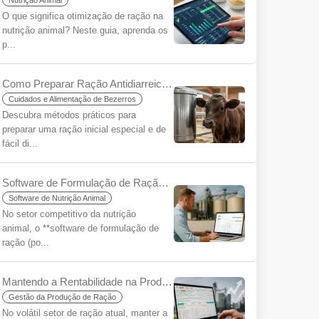
Nutrição Animal
O que significa otimização de ração na
nutrição animal? Neste guia, aprenda os
p...
Como Preparar Ração Antidiarreica para Bezerros? O Segredo para um Começo Saudável
Cuidados e Alimentação de Bezerros
Descubra métodos práticos para
preparar uma ração inicial especial e de
fácil di...
Software de Formulação de Ração: Chave para Eficiência e Rentabilidade
Software de Nutrição Animal
No setor competitivo da nutrição
animal, o **software de formulação de
ração (po...
Mantendo a Rentabilidade na Produção de Ração em uma Era de Incerteza: A Importância Estratégica do Software de Formulação de Rações
Gestão da Produção de Ração
No volátil setor de ração atual, manter a