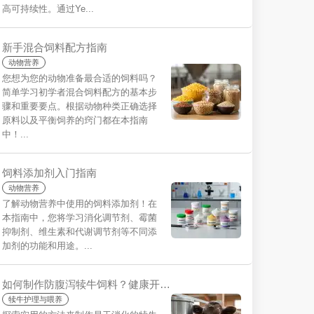
高可持续性。通过Ye...
新手混合饲料配方指南
动物营养
您想为您的动物准备最合适的饲料吗？
简单学习初学者混合饲料配方的基本步
骤和重要要点。根据动物种类正确选择
原料以及平衡饲养的窍门都在本指南
中！...
饲料添加剂入门指南
动物营养
了解动物营养中使用的饲料添加剂！在
本指南中，您将学习消化调节剂、霉菌
抑制剂、维生素和代谢调节剂等不同添
加剂的功能和用途。...
如何制作防腹泻犊牛饲料？健康开端的秘诀
犊牛护理与喂养