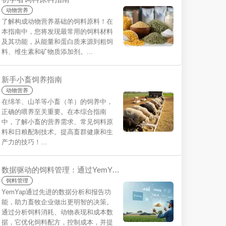
动物营养
了解构成动物营养基础的饲料原料！在
本指南中，您将发现最常用的饲料材料
及其功能，从能量和蛋白质来源到粗饲
料、维生素和矿物质添加剂。...
新手小畜饲养指南
动物营养
在绵羊、山羊等小畜（羊）的饲养中，
正确的喂养至关重要。在本综合指南
中，了解小畜的营养需求、常见饲料原
料和日粮配制技术。提高畜群健康和生
产力的技巧！...
数据驱动的饲料管理：通过YemYap做出更明智的决策，提高您的可持续性
饲料管理
YemYap通过先进的数据分析和报告功
能，助力畜牧企业做出更明智的决策。
通过分析饲料消耗、动物表现和成本数
据，它优化饲料配方，控制成本，并提