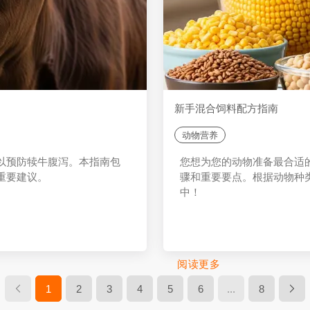
新手混合饲料配方指南
动物营养
以预防犊牛腹泻。本指南包
您想为您的动物准备最合适
重要建议。
骤和重要要点。根据动物种
中！
阅读更多
1
2
3
4
5
6
...
8