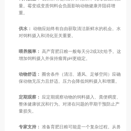
量。霉变或变质饲料会负面影响动物健康并阻碍增
重。
供水：
动物应始终有自由获取清洁新鲜水的机会。水
对饲料摄入和消化至关重要。
喂养频率：
高产育肥日粮一般每天分2或3次给予。这
增加饲料摄入并保持瘤胃pH更稳定。
动物舒适：
圈舍条件（清洁、通风、足够空间）应确
保动物无压力且舒适。压力会降低饲料摄入和增重。
定期观察：
应定期观察动物的饲料摄入、粪便稠度、
整体健康状况和行为。对潜在问题的早期干预防止产
量损失。
专家支持：
准备育肥日粮可能是一个复杂过程。从兽