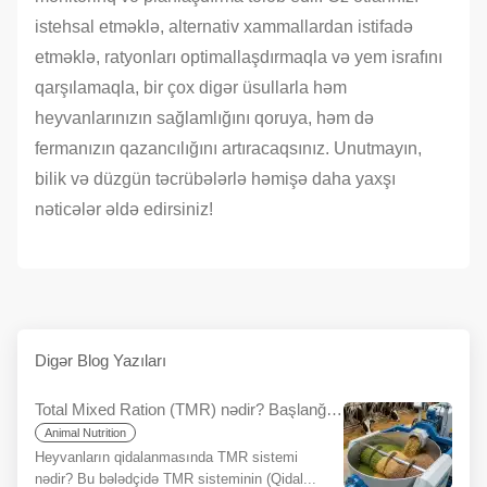
istehsal etməklə, alternativ xammallardan istifadə
etməklə, ratyonları optimallaşdırmaqla və yem israfını
qarşılamaqla, bir çox digər üsullarla həm
heyvanlarınızın sağlamlığını qoruya, həm də
fermanızın qazancılığını artıracaqsınız. Unutmayın,
bilik və düzgün təcrübələrlə həmişə daha yaxşı
nəticələr əldə edirsiniz!
Digər Blog Yazıları
Total Mixed Ration (TMR) nədir? Başlanğıclar üçün Bələdçi
Animal Nutrition
Heyvanların qidalanmasında TMR sistemi
nədir? Bu bələdçidə TMR sisteminin (Qidal...