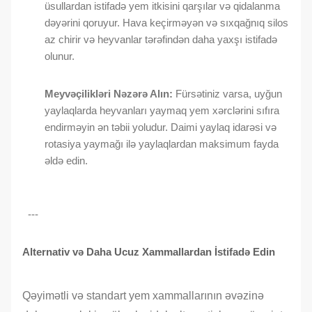
üsullardan istifadə yem itkisini qarşılar və qidalanma
dəyərini qoruyur. Hava keçirməyən və sıxqağnıq silos
az chirir və heyvanlar tərəfindən daha yaxşı istifadə
olunur.
Meyvəçilikləri Nəzərə Alın:
Fürsətiniz varsa, uyğun
yaylaqlarda heyvanları yaymaq yem xərclərini sıfıra
endirməyin ən təbii yoludur. Daimi yaylaq idarəsi və
rotasiya yaymağı ilə yaylaqlardan maksimum fayda
əldə edin.
---
Alternativ və Daha Ucuz Xammallardan İstifadə Edin
Qəyimətli və standart yem xammallarının əvəzinə