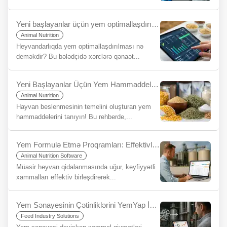
Yeni başlayanlar üçün yem optimallaşdırılması nədir?
Animal Nutrition
Heyvandarlıqda yem optimallaşdırılması nə
deməkdir? Bu bələdçidə xərclərə qənaət...
Yeni Başlayanlar Üçün Yem Hammaddeleri Nelerdir?
Animal Nutrition
Hayvan beslenmesinin temelini oluşturan yem
hammaddelerini tanıyın! Bu rehberde,...
Yem Formulə Etmə Proqramları: Effektivlik və Gəlirliliyin Açararı
Animal Nutrition Software
Müasir heyvan qidalanmasında uğur, keyfiyyətli
xammalları effektiv birləşdirərək...
Yem Sənayesinin Çətinliklərini YemYap İstifadə Edərək Necə Sadələşdirmək Olar?
Feed Industry Solutions