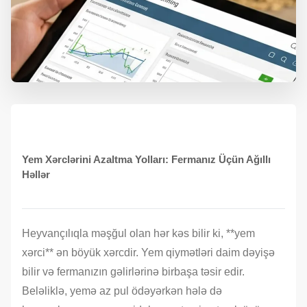
Yem Xərclərini Azaltma Yolları: Fermanız Üçün Ağıllı
Həllər
Heyvançılıqla məşğul olan hər kəs bilir ki, **yem
xərci** ən böyük xərcdir. Yem qiymətləri daim dəyişə
bilir və fermanızın gəlirlərinə birbaşa təsir edir.
Beləliklə, yemə az pul ödəyərkən hələ də