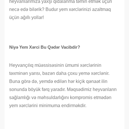
heyvanlarımıza yaxşı qidalanma təmin etmək üçün
necə edə bilərik? Budur yem xərclərinizi azaltmaq
üçün ağıllı yollar!
Niyə Yem Xərci Bu Qədər Vacibdir?
Heyvançılıq müəssisəsinin ümumi xərclərinin
təxminən yarısı, bəzən daha çoxu yemə xərclənir.
Buna görə də, yemdə edilən hər kiçik qənaət ilin
sonunda böyük fərq yaradır. Məqsədimiz heyvanların
sağlamlığı və məhsuldarlığını kompromis etmədən
yem xərclərini minimuma endirməkdir.