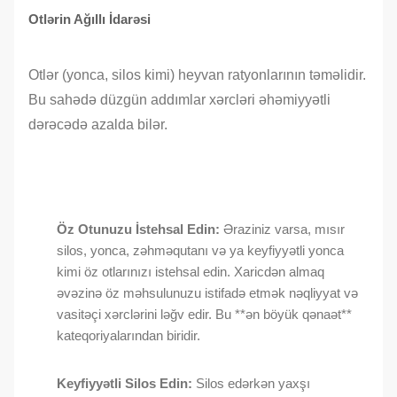
Otlərin Ağıllı İdarəsi
Otlər (yonca, silos kimi) heyvan ratyonlarının təməlidir.
Bu sahədə düzgün addımlar xərcləri əhəmiyyətli
dərəcədə azalda bilər.
Öz Otunuzu İstehsal Edin:
Əraziniz varsa, mısır
silos, yonca, zəhməqutanı və ya keyfiyyətli yonca
kimi öz otlarınızı istehsal edin. Xaricdən almaq
əvəzinə öz məhsulunuzu istifadə etmək nəqliyyat və
vasitəçi xərclərini ləğv edir. Bu **ən böyük qənaət**
kateqoriyalarından biridir.
Keyfiyyətli Silos Edin:
Silos edərkən yaxşı