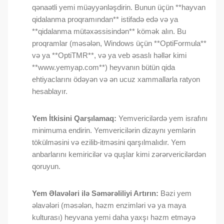
qənaətli yemi müəyyənləşdirin. Bunun üçün **hayvan
qidalanma proqramından** istifadə edə və ya
**qidalanma mütəxəssisindən** kömək alın. Bu
proqramlar (məsələn, Windows üçün **OptiFormula**
və ya **OptiTMR**, və ya veb əsaslı həllər kimi
**www.yemyap.com**) heyvanın bütün qida
ehtiyaclarını ödəyən və ən ucuz xammallarla ratyon
hesablayır.
Yem İtkisini Qarşılamaq:
Yemvericilərdə yem israfını
minimuma endirin. Yemvericilərin dizaynı yemlərin
tökülməsini və ezilib-itməsini qarşılmalıdır. Yem
anbarlarını kemiricilər və quşlar kimi zərərvericilərdən
qoruyun.
Yem Əlavələri ilə Səmərəliliyi Artırın:
Bəzi yem
əlavələri (məsələn, həzm enzimləri və ya maya
kulturası) heyvana yemi daha yaxşı həzm etməyə