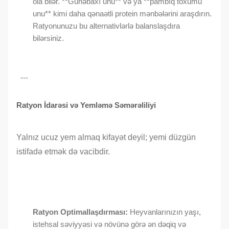
ola bilər. **Günəbaxı unu** və ya **pambıq toxumu
unu** kimi daha qənaətli protein mənbələrini araşdırın.
Ratyonunuzu bu alternativlərlə balanslaşdıra
bilərsiniz.
---
Ratyon İdarəsi və Yemləmə Səmərəliliyi
Yalnız ucuz yem almaq kifayət deyil; yemi düzgün
istifadə etmək də vacibdir.
Ratyon Optimallaşdırması:
Heyvanlarınızın yaşı,
istehsal səviyyəsi və növünə görə ən dəqiq və