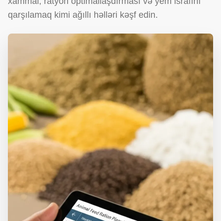
xammal, ratyon optimallaşdırması və yem israfını
qarşılamaq kimi ağıllı həlləri kəşf edin.