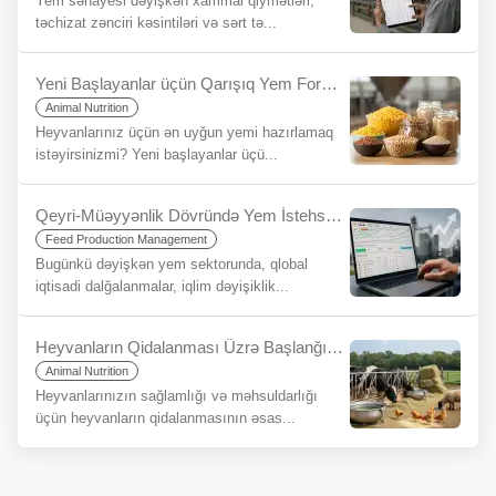
Yem sənayesi dəyişkən xammal qiymətləri,
təchizat zənciri kəsintiləri və sərt tə...
Yeni Başlayanlar üçün Qarışıq Yem Formulası Bələdçisi
Animal Nutrition
Heyvanlarınız üçün ən uyğun yemi hazırlamaq
istəyirsinizmi? Yeni başlayanlar üçü...
Qeyri-Müəyyənlik Dövründə Yem İstehsalında Gəlirliliyi Qorumaq: Rasion Proqramlarının Strateji Əhəmiyyəti
Feed Production Management
Bugünkü dəyişkən yem sektorunda, qlobal
iqtisadi dalğalanmalar, iqlim dəyişiklik...
Heyvanların Qidalanması Üzrə Başlanğıc Prinsipləri
Animal Nutrition
Heyvanlarınızın sağlamlığı və məhsuldarlığı
üçün heyvanların qidalanmasının əsas...