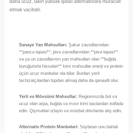
daha ucuz, lakin yüksək qidalı alternativlərə müraciət
etmək vacibdir.
Sənaye Yan Məhsulları:
Şəkər zavodlarından
**pancə ləpəsi**, pivə zavodlarından **pivə ləpəsi**
və ya un zavodlarının yan məhsulları olan **buğda
buruğu/orta hissələri** kimi məhsullar enerji və protein
üçün ucuz mənbələr ola bilər. Bunları yerli
təchizatçılardan topdan almaq daha da qənaətli olur.
Yerli və Mövsümi Məhsullar:
Regionınızda bol və
ucuz olan arpa, buğda və mısır kimi taxılardan istifadə
edin. Qiymətləri izləyin və müsbət dövrlərdə alış edin.
Alternativ Protein Mənbələri:
Soybean unu bahalı