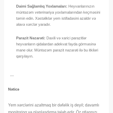
Daimi Sağlamlıq Yoxlamaları:
Heyvanlarınızın
müntəzəm veterinariya yoxlamalarından keçməsini
təmin edin. Xəstəliklər yem istifadəsini azaldır və
əlavə xərclər yaradır.
Parazit Nəzarəti:
Daxili və xarici parazitlər
heyvanların qidalardan adekvat fayda görməsinə
mane olur. Müntəzəm parazit nəzarəti ilə bu itkiləri
qarşılayın.
---
Nəticə
Yem xərclərini azaltmaq bir dəfəlik iş deyil; davamlı
monitorinq və planlaşdırma tələb edir. Öz otlarınızı