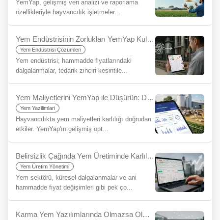
YemYap, gelişmiş veri analizi ve raporlama
özellikleriyle hayvancılık işletmeler...
Yem Endüstrisinin Zorlukları YemYap Kullanarak Nasıl Basitleştirilir?
Yem Endüstrisi Çözümleri
Yem endüstrisi; hammadde fiyatlarındaki
dalgalanmalar, tedarik zinciri kesintile...
Yem Maliyetlerini YemYap ile Düşürün: Daha Az Girdi, Daha Çok Kazanç
Yem Yazilimlari
Hayvancılıkta yem maliyetleri karlılığı doğrudan
etkiler. YemYap'ın gelişmiş opt...
Belirsizlik Çağında Yem Üretiminde Karlılığı Korumak: Rasyon Yazılımlarının Stratejik Önemi
Yem Üretim Yönetimi
Yem sektörü, küresel dalgalanmalar ve ani
hammadde fiyat değişimleri gibi pek ço...
Karma Yem Yazılımlarında Olmazsa Olmaz 10 Temel Özellik ve YemYap Farkı