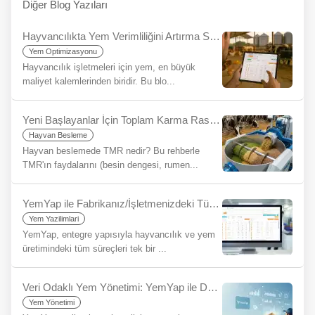
Diğer Blog Yazıları
Hayvancılıkta Yem Verimliliğini Artırma Stratejileri: YemYap ile Maksimum Fayda
Yem Optimizasyonu
Hayvancılık işletmeleri için yem, en büyük
maliyet kalemlerinden biridir. Bu blo...
Yeni Başlayanlar İçin Toplam Karma Rasyon (TMR) Nedir?
Hayvan Besleme
Hayvan beslemede TMR nedir? Bu rehberle
TMR'ın faydalarını (besin dengesi, rumen...
YemYap ile Fabrikanız/İşletmenizdeki Tüm Yem Süreçleri Tek Bir Platformda: Entegrasyonun Getirdiği Kolaylık
Yem Yazilimlari
YemYap, entegre yapısıyla hayvancılık ve yem
üretimindeki tüm süreçleri tek bir ...
Veri Odaklı Yem Yönetimi: YemYap ile Daha Bilinçli Kararlar Alın, Sürdürülebilirliğinizi Artırın
Yem Yönetimi