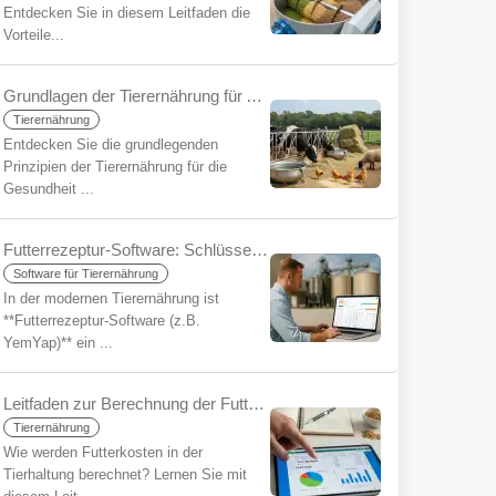
Entdecken Sie in diesem Leitfaden die
Vorteile...
Grundlagen der Tierernährung für Anfänger
Tierernährung
Entdecken Sie die grundlegenden
Prinzipien der Tierernährung für die
Gesundheit ...
Futterrezeptur-Software: Schlüssel zu Effizienz und Rentabilität
Software für Tierernährung
In der modernen Tierernährung ist
**Futterrezeptur-Software (z.B.
YemYap)** ein ...
Leitfaden zur Berechnung der Futterkosten für Anfänger
Tierernährung
Wie werden Futterkosten in der
Tierhaltung berechnet? Lernen Sie mit