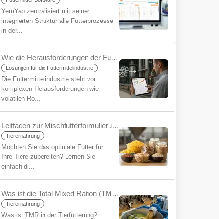
Futtermittel-Software
YemYap zentralisiert mit seiner
integrierten Struktur alle Futterprozesse
in der...
Wie die Herausforderungen der Futtermittelindustrie mit YemYap vereinfacht werden können
Lösungen für die Futtermittelindustrie
Die Futtermittelindustrie steht vor
komplexen Herausforderungen wie
volatilen Ro...
Leitfaden zur Mischfutterformulierung für Anfänger
Tierernährung
Möchten Sie das optimale Futter für
Ihre Tiere zubereiten? Lernen Sie
einfach di...
Was ist die Total Mixed Ration (TMR) für Anfänger?
Tierernährung
Was ist TMR in der Tierfütterung?