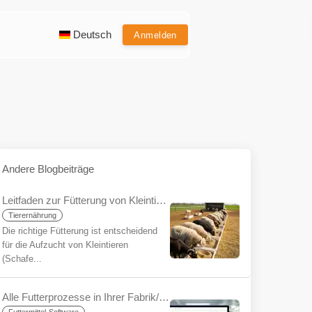
Deutsch
Anmelden
Andere Blogbeiträge
Leitfaden zur Fütterung von Kleintieren für Anfänger
Tierernährung
Die richtige Fütterung ist entscheidend
für die Aufzucht von Kleintieren
(Schafe...
Alle Futterprozesse in Ihrer Fabrik/Ihrem Betrieb auf einer einzigen Plattform mit YemYap: Die Leichtigkeit der Integration