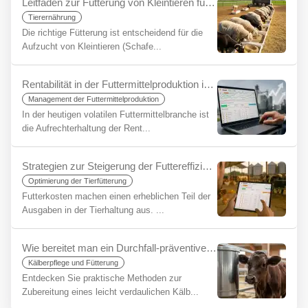
Leitfaden zur Fütterung von Kleintieren für Anfänger
Tierernährung
Die richtige Fütterung ist entscheidend für die
Aufzucht von Kleintieren (Schafe...
Rentabilität in der Futtermittelproduktion in Zeiten der Unsicherheit aufrechterhalten: Die strategische Bedeutung von Rationssoftware
Management der Futtermittelproduktion
In der heutigen volatilen Futtermittelbranche ist
die Aufrechterhaltung der Rent...
Strategien zur Steigerung der Futtereffizienz in der Tierhaltung: Maximaler Nutzen mit YemYap
Optimierung der Tierfütterung
Futterkosten machen einen erheblichen Teil der
Ausgaben in der Tierhaltung aus. ...
Wie bereitet man ein Durchfall-präventives Kälberfutter zu? Das Geheimnis eines gesunden Starts
Kälberpflege und Fütterung
Entdecken Sie praktische Methoden zur
Zubereitung eines leicht verdaulichen Kälb...