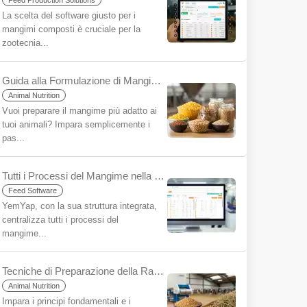
Feed Production Solutions
La scelta del software giusto per i
mangimi composti è cruciale per la
zootecnia...
Guida alla Formulazione di Mangimi Composti per Principianti
Animal Nutrition
Vuoi preparare il mangime più adatto ai
tuoi animali? Impara semplicemente i
pas...
Tutti i Processi del Mangime nella Vostra Fabbrica/Azienda su un'Unica Piattaforma con YemYap: La Semplicità dell'Integrazione
Feed Software
YemYap, con la sua struttura integrata,
centralizza tutti i processi del
mangime...
Tecniche di Preparazione della Razione per Principianti
Animal Nutrition
Impara i principi fondamentali e i