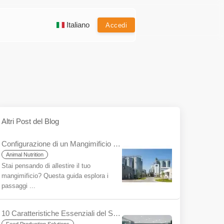
Italiano
Accedi
Altri Post del Blog
Configurazione di un Mangimificio per Principianti: Una Guida Passo Passo
Animal Nutrition
Stai pensando di allestire il tuo
mangimificio? Questa guida esplora i
passaggi ...
10 Caratteristiche Essenziali del Software per Mangimi Composti e la Differenza YemYap