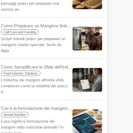
passaggi pratici per preparare una
razione pe...
Come Preparare un Mangime Anti-Diarrea per Vitelli? Il Segreto per un Inizio Sano
Calf Care and Feeding
Scopri metodi pratici per preparare un
mangime starter speciale, facile da
diger...
Come Semplificare le Sfide dell'Industria dei Mangimi Utilizzando YemYap?
Feed Industry Solutions
L'industria dei mangimi affronta sfide
complesse come la volatilità dei prezzi
d...
Cos'è la formulazione dei mangimi per principianti?
Animal Nutrition
Cosa significa formulazione dei
mangimi nella nutrizione animale? In