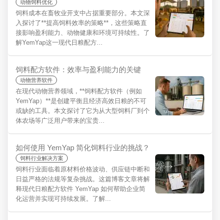
动物饲料优化
饲料成本在畜牧业开支中占据重要部分。本文深
入探讨了**提高饲料效率的策略**，这些策略直
接影响盈利能力、动物健康和环境可持续性。了
解YemYap这一现代日粮配方...
饲料配方软件：效率与盈利能力的关键
动物营养软件
在现代动物营养领域，**饲料配方软件（例如
YemYap）**是创建平衡且经济高效日粮的不可
或缺的工具。本文探讨了它为从大型饲料厂到个
体农场等广泛用户带来的宝贵...
如何使用 YemYap 简化饲料行业的挑战？
饲料行业解决方案
饲料行业面临着原材料价格波动、供应链中断和
日益严格的法规等复杂挑战。这篇博客文章将解
释现代日粮配方软件 YemYap 如何帮助企业简
化运营并实现可持续发展。了解...