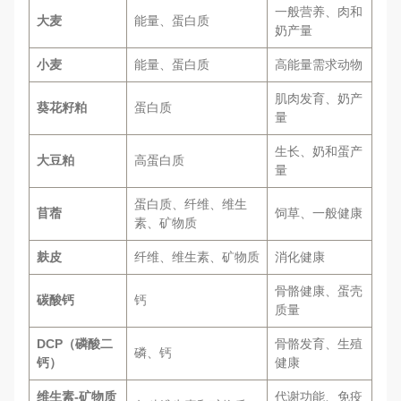
一般营养、肉和
大麦
能量、蛋白质
奶产量
小麦
能量、蛋白质
高能量需求动物
肌肉发育、奶产
葵花籽粕
蛋白质
量
生长、奶和蛋产
大豆粕
高蛋白质
量
蛋白质、纤维、维生
苜蓿
饲草、一般健康
素、矿物质
麸皮
纤维、维生素、矿物质
消化健康
骨骼健康、蛋壳
碳酸钙
钙
质量
DCP（磷酸二
骨骼发育、生殖
磷、钙
钙）
健康
维生素-矿物质
代谢功能、免疫