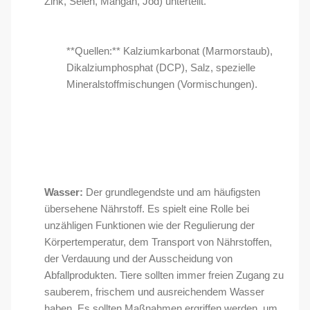
Zink, Selen, Mangan, Jod) unterteilt.
**Quellen:** Kalziumkarbonat (Marmorstaub),
Dikalziumphosphat (DCP), Salz, spezielle
Mineralstoffmischungen (Vormischungen).
Wasser:
Der grundlegendste und am häufigsten
übersehene Nährstoff. Es spielt eine Rolle bei
unzähligen Funktionen wie der Regulierung der
Körpertemperatur, dem Transport von Nährstoffen,
der Verdauung und der Ausscheidung von
Abfallprodukten. Tiere sollten immer freien Zugang zu
sauberem, frischem und ausreichendem Wasser
haben. Es sollten Maßnahmen ergriffen werden, um