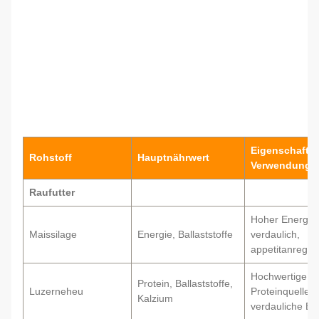
Eigenschaften
Rohstoff
Hauptnährwert
Verwendungs
Raufutter
Hoher Energieg
Maissilage
Energie, Ballaststoffe
verdaulich,
appetitanrege
Hochwertige
Protein, Ballaststoffe,
Luzerneheu
Proteinquelle, 
Kalzium
verdauliche Bal