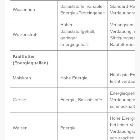
Ballaststoffe, variabler
Standard-Raufu
Wiesenheu
Energie-/Proteingehalt
Verdauungsreg
Hoher
Verlangsamt di
Ballaststoffgehalt,
Verdauung, sor
Weizenstroh
geringer
Sättigungsgefühl
Energiegehalt
Raufutterbedar
Kraftfutter
(Energiequellen)
Häufigste Ener
Maiskorn
Hohe Energie
leicht verdaulic
Energiequelle,
Gerste
Energie, Ballaststoffe
Verdauungsregu
schmackhaft
Hohe Energie,
bei feiner Ver
Weizen
Energie
Verdauungspr
verursachen