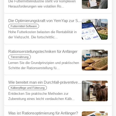
Die Futtermittelindustrie steht vor komplexen
Herausforderungen wie volatilen Ro...
Die Optimierungskraft von YemYap zur Senkung der Futterkosten: Mehr Gewinn mit weniger Input
Futtermittel-Software
Hohe Futterkosten belasten die Rentabilität in
der Viehzucht. Die fortschrittlic...
Rationserstellungstechniken für Anfänger
Tierernährung
Lernen Sie die Grundprinzipien und praktischen
Schritte der Rationserstellung fü...
Wie bereitet man ein Durchfall-präventives Kälberfutter zu? Das Geheimnis eines gesunden Starts
Kälberpflege und Fütterung
Entdecken Sie praktische Methoden zur
Zubereitung eines leicht verdaulichen Kälb...
Was ist Rationsoptimierung für Anfänger?