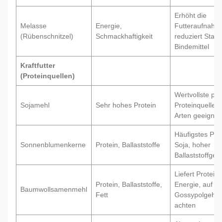
Erhöht die
Melasse
Energie,
Futteraufnahm
(Rübenschnitzel)
Schmackhaftigkeit
reduziert Staub,
Bindemittel
Kraftfutter
(Proteinquellen)
Wertvollste pfl
Sojamehl
Sehr hohes Protein
Proteinquelle, f
Arten geeignet
Häufigstes Pro
Sonnenblumenkerne
Protein, Ballaststoffe
Soja, hoher
Ballaststoffgeha
Liefert Protein
Protein, Ballaststoffe,
Energie, auf
Baumwollsamenmehl
Fett
Gossypolgehalt
achten