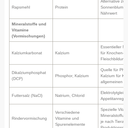
Alternative zu 
Rapsmehl
Protein
Sonnenblumen
Nährwert
Mineralstoffe und
Vitamine
(Vormischungen)
Essentieller Mi
Kalziumkarbonat
Kalzium
für Knochen-, 
Fleischbildung
Quelle für Pho
Dikalziumphosphat
Phosphor, Kalzium
Kalzium für K
(DCP)
allgemeinen St
Elektrolytgleic
Futtersalz (NaCl)
Natrium, Chlorid
Appetitanreger
Spezielle Vita
Verschiedene
Mineralstoffun
Rindervormischung
Vitamine und
je nach Tierart
Spurenelemente
Produktionsni