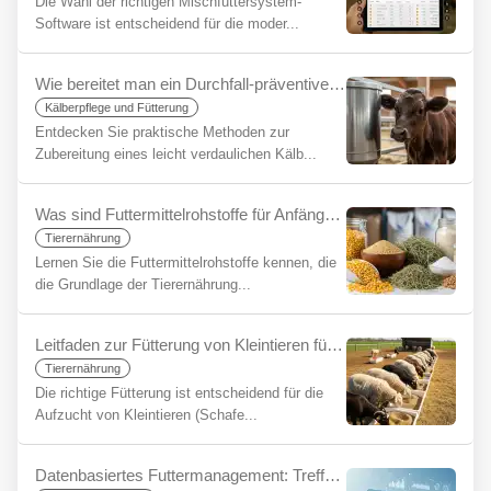
Die Wahl der richtigen Mischfuttersystem-
Software ist entscheidend für die moder...
Wie bereitet man ein Durchfall-präventives Kälberfutter zu? Das Geheimnis eines gesunden Starts
Kälberpflege und Fütterung
Entdecken Sie praktische Methoden zur
Zubereitung eines leicht verdaulichen Kälb...
Was sind Futtermittelrohstoffe für Anfänger?
Tierernährung
Lernen Sie die Futtermittelrohstoffe kennen, die
die Grundlage der Tierernährung...
Leitfaden zur Fütterung von Kleintieren für Anfänger
Tierernährung
Die richtige Fütterung ist entscheidend für die
Aufzucht von Kleintieren (Schafe...
Datenbasiertes Futtermanagement: Treffen Sie fundiertere Entscheidungen, steigern Sie Ihre Nachhaltigkeit mit YemYap